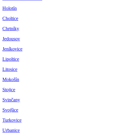
Holotín
Choltice
Chrtníky
Jedousov
Jeníkovice
Lipoltice
Litosice
Mokošín
Stojice
Svinčany
Svojšice
Turkovice
Urbanice