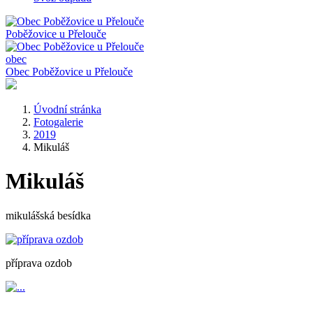
Poběžovice
u Přelouče
obec
Obec Poběžovice u Přelouče
Úvodní stránka
Fotogalerie
2019
Mikuláš
Mikuláš
mikulášská besídka
příprava ozdob
...