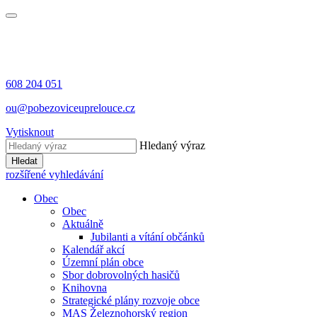
608 204 051
ou@pobezoviceuprelouce.cz
Vytisknout
Hledaný výraz
Hledat
rozšířené vyhledávání
Obec
Obec
Aktuálně
Jubilanti a vítání občánků
Kalendář akcí
Územní plán obce
Sbor dobrovolných hasičů
Knihovna
Strategické plány rozvoje obce
MAS Železnohorský region