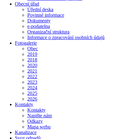
Obecní úřad
Úřední deska
Povinné informace
Dokumenty
e-podatelna
Organizační struktura
Informace o zpracování osobních údajů
Fotogalerie
Obec
2019
2018
2020
2021
2022
2023
2024
2025
2026
Kontakty
Kontakty
Napište nám
Odkazy
Mapa webu
Kanalizace
Svoz odpadů