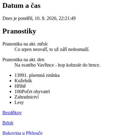
Datum a čas
Dnes je
pondělí
,
10. 8. 2026
,
22:21:49
Pranostiky
Pranostika na akt. měsíc
Co srpen neuvaří, to už září nedosmaží.
Pranostika na akt. den
Na svatého Vavřince - hop kobzole do hrnce.
1399
1. písemná zmínka
Kuželník
Hřiště
106
Počet obyvatel
Zahradnictví
Lesy
Bezděkov
Brloh
Bukovina u Přelouče