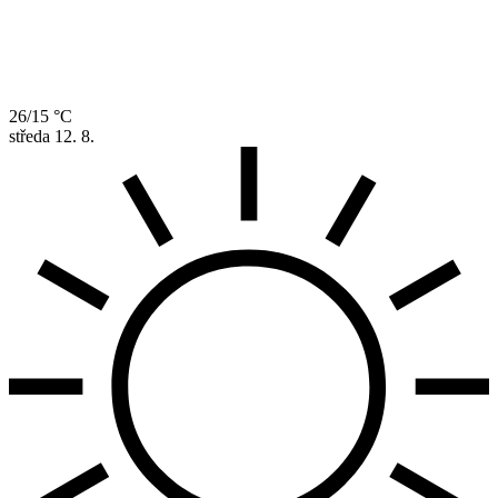
26/15 °C
středa
12. 8.