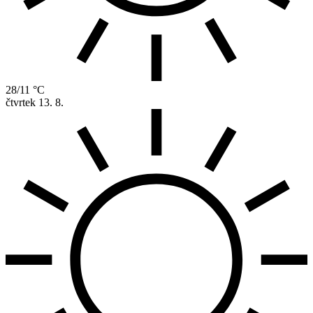
28/11 °C
čtvrtek
13. 8.