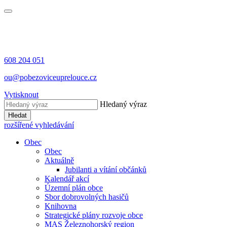
608 204 051
ou@pobezoviceuprelouce.cz
Vytisknout
Hledaný výraz
Hledat
rozšířené vyhledávání
Obec
Obec
Aktuálně
Jubilanti a vítání občánků
Kalendář akcí
Územní plán obce
Sbor dobrovolných hasičů
Knihovna
Strategické plány rozvoje obce
MAS Železnohorský region