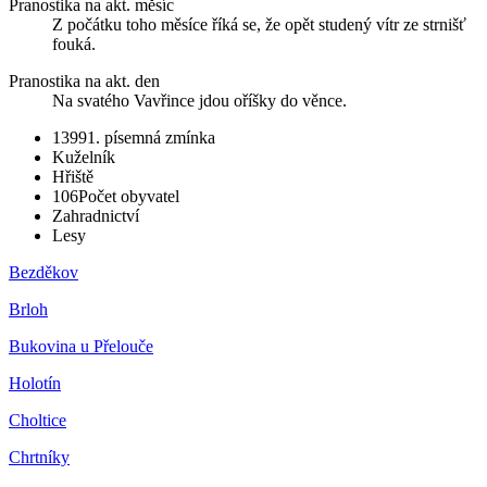
Pranostika na akt. měsíc
Z počátku toho měsíce říká se, že opět studený vítr ze strnišť
fouká.
Pranostika na akt. den
Na svatého Vavřince jdou oříšky do věnce.
1399
1. písemná zmínka
Kuželník
Hřiště
106
Počet obyvatel
Zahradnictví
Lesy
Bezděkov
Brloh
Bukovina u Přelouče
Holotín
Choltice
Chrtníky