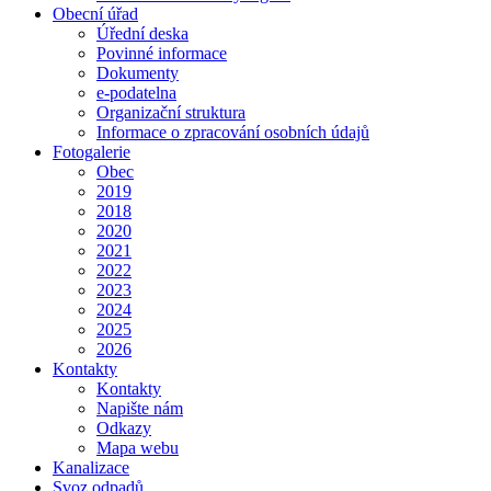
Obecní úřad
Úřední deska
Povinné informace
Dokumenty
e-podatelna
Organizační struktura
Informace o zpracování osobních údajů
Fotogalerie
Obec
2019
2018
2020
2021
2022
2023
2024
2025
2026
Kontakty
Kontakty
Napište nám
Odkazy
Mapa webu
Kanalizace
Svoz odpadů