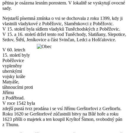
pětina je osázena lesním porostem. V lokalitě se vyskytují ovocné
sady.
Nejstarší písemná zmínka o vsi se dochovala z roku 1399, kdy ji
vlastnili vladykové z Poběžovic, Slaměnkovci z Poběžovic.
V 15. století byla sídlem vladyků Tuněchodských z Poběžovic.
V 15. a 16. století držel tento rod Tuněchody, Slatiňany, Slepotice,
Srdov, Štětí, Jeníkovice a část Svinčan, Ledci a Hošťalovice.
V 60. letech
15. století byly
Poběžovice
vypleněny
uherskými
vojsky krále
Matyáše,
táhnoucími proti
Jiřímu
z Poděbrad.
V roce 1542 byla
zdejší pustá tvrz prodána i se vsí Jiřímu Gerštorfovi z Gerštorfu.
Roku 1620 se Gerštorfové zúčastnili bitvy na Bílé hoře a roku
1623 přišli o majetek a ten koupil Kryštof Šimon, svobodný pán
z Thunu.