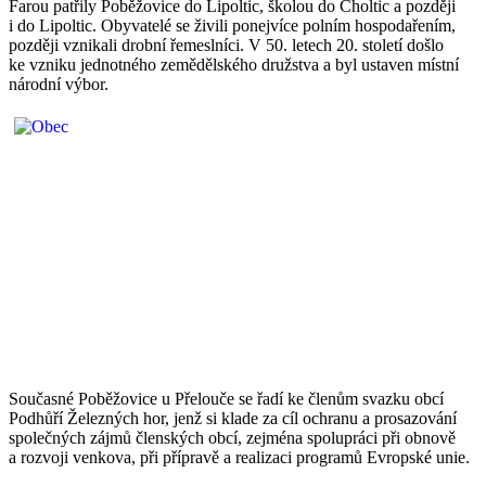
Farou patřily Poběžovice do Lipoltic, školou do Choltic a později
i do Lipoltic. Obyvatelé se živili ponejvíce polním hospodařením,
později vznikali drobní řemeslníci. V 50. letech 20. století došlo
ke vzniku jednotného zemědělského družstva a byl ustaven místní
národní výbor.
Současné Poběžovice u Přelouče se řadí ke členům svazku obcí
Podhůří Železných hor, jenž si klade za cíl ochranu a prosazování
společných zájmů členských obcí, zejména spolupráci při obnově
a rozvoji venkova, při přípravě a realizaci programů Evropské unie.