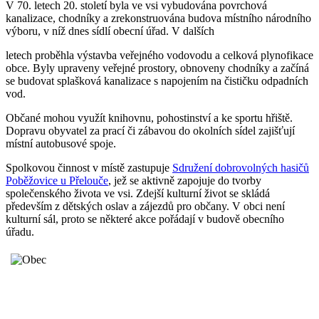
V 70. letech 20. století byla ve vsi vybudována povrchová
kanalizace, chodníky a zrekonstruována budova místního národního
výboru, v níž dnes sídlí obecní úřad. V dalších
letech proběhla výstavba veřejného vodovodu a celková plynofikace
obce. Byly upraveny veřejné prostory, obnoveny chodníky a začíná
se budovat splašková kanalizace s napojením na čističku odpadních
vod.
Občané mohou využít knihovnu, pohostinství a ke sportu hřiště.
Dopravu obyvatel za prací či zábavou do okolních sídel zajišťují
místní autobusové spoje.
Spolkovou činnost v místě zastupuje
Sdružení dobrovolných hasičů
Poběžovice u Přelouče
, jež se aktivně zapojuje do tvorby
společenského života ve vsi. Zdejší kulturní život se skládá
především z dětských oslav a zájezdů pro občany. V obci není
kulturní sál, proto se některé akce pořádají v budově obecního
úřadu.