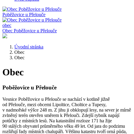
Poběžovice
u Přelouče
obec
Obec Poběžovice u Přelouče
Úvodní stránka
Obec
Obec
Obec
Poběžovice u Přelouče
Vesnice Poběžovice u Přelouče se nachází v kotlině jižně
od Přelouče, mezi obcemi Lipoltice, Choltice a Tupesy,
v nadmořské výšce 248 m. Z jihu ji obklopují lesy, na sever je mírně
zvlněný terén otevřen směrem k Přelouči. Zdejší rybník napájí
potůčky z místních lesů. Na katastrální rozloze 171 ha žije
90 stálých obyvatel průměrného věku 49 let. Od jara do podzimu
rozšiřují řady místních chalupáři. Většinu katastru tvoří orná půda,