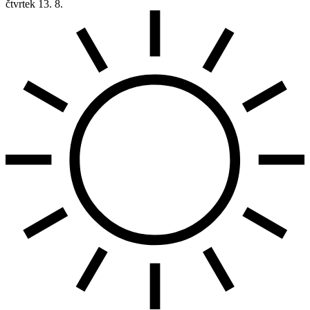
čtvrtek
13. 8.