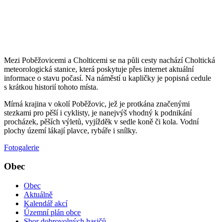
Mezi Poběžovicemi a Cholticemi se na půli cesty nachází Choltická
meteorologická stanice, která poskytuje přes internet aktuální
informace o stavu počasí. Na náměstí u kapličky je popisná cedule
s krátkou historií tohoto místa.
Mírná krajina v okolí Poběžovic, jež je protkána značenými
stezkami pro pěší i cyklisty, je nanejvýš vhodný k podnikání
procházek, pěších výletů, vyjížděk v sedle koně či kola. Vodní
plochy území lákají plavce, rybáře i snílky.
Fotogalerie
Obec
Obec
Aktuálně
Kalendář akcí
Územní plán obce
Sbor dobrovolných hasičů