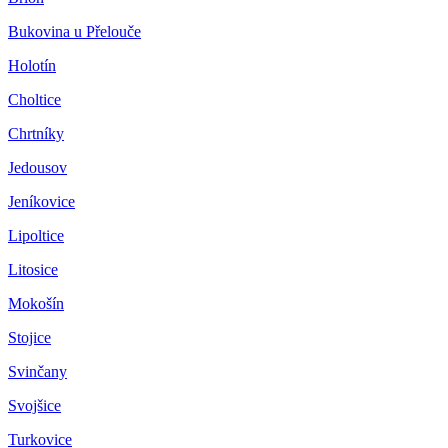
Bukovina u Přelouče
Holotín
Choltice
Chrtníky
Jedousov
Jeníkovice
Lipoltice
Litosice
Mokošín
Stojice
Svinčany
Svojšice
Turkovice