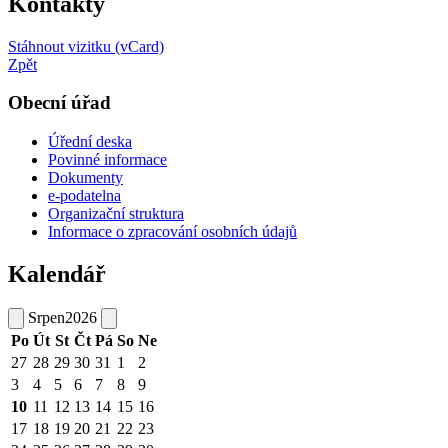
Kontakty
Stáhnout vizitku (vCard)
Zpět
Obecní úřad
Úřední deska
Povinné informace
Dokumenty
e-podatelna
Organizační struktura
Informace o zpracování osobních údajů
Kalendář
Srpen
2026
Po
Út
St
Čt
Pá
So
Ne
27
28
29
30
31
1
2
3
4
5
6
7
8
9
10
11
12
13
14
15
16
17
18
19
20
21
22
23