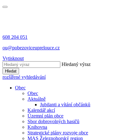
608 204 051
ou@pobezoviceuprelouce.cz
Vytisknout
Hledaný výraz
Hledat
rozšířené vyhledávání
Obec
Obec
Aktuálně
Jubilanti a vítání občánků
Kalendář akcí
Územní plán obce
Sbor dobrovolných hasičů
Knihovna
Strategické plány rozvoje obce
MAS Železnohorský region