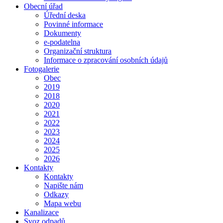
Obecní úřad
Úřední deska
Povinné informace
Dokumenty
e-podatelna
Organizační struktura
Informace o zpracování osobních údajů
Fotogalerie
Obec
2019
2018
2020
2021
2022
2023
2024
2025
2026
Kontakty
Kontakty
Napište nám
Odkazy
Mapa webu
Kanalizace
Svoz odpadů