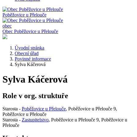
Poběžovice
u Přelouče
obec
Obec Poběžovice u Přelouče
Úvodní stránka
Obecní úřad
Povinné informace
Sylva Káčerová
Sylva Káčerová
Role v org. struktuře
Starosta -
Poběžovice u Přelouče
, Poběžovice u Přelouče 9,
Poběžovice u Přelouče
Starosta -
Zastupitelstvo
, Poběžovice u Přelouče 9, Poběžovice u
Přelouče