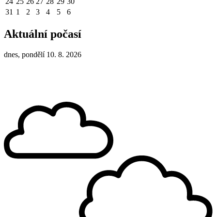
24
25
26
27
28
29
30
31
1
2
3
4
5
6
Aktuální počasí
dnes, pondělí 10. 8. 2026