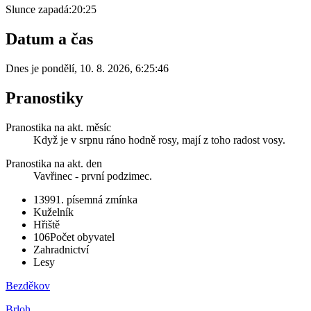
Slunce zapadá:
20:25
Datum a čas
Dnes je
pondělí
,
10. 8. 2026
,
6:25:46
Pranostiky
Pranostika na akt. měsíc
Když je v srpnu ráno hodně rosy, mají z toho radost vosy.
Pranostika na akt. den
Vavřinec - první podzimec.
1399
1. písemná zmínka
Kuželník
Hřiště
106
Počet obyvatel
Zahradnictví
Lesy
Bezděkov
Brloh