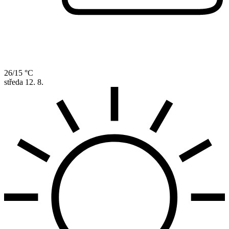
26/15 °C
středa
12. 8.