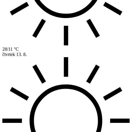
28/11 °C
čtvrtek
13. 8.